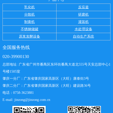
乳化机
反应釜
分散机
研磨机
制膏机
灌装机
不锈钢储罐
水处理设备
原浆发酵设备
自动生产系统
全国服务热线
020-39900130
总部地址: 广东省广州市番禺区东环街番禺大道北555号天安总部中心
1
号楼1505室
肇庆一分厂：
广东省肇庆国家高新区（大旺）康泰街3号
肇庆二分厂：广东省肇庆国家高新区（大旺）建设路36号
电话：0758-3623881
E-mail: jinzong@jinzong.com.cn