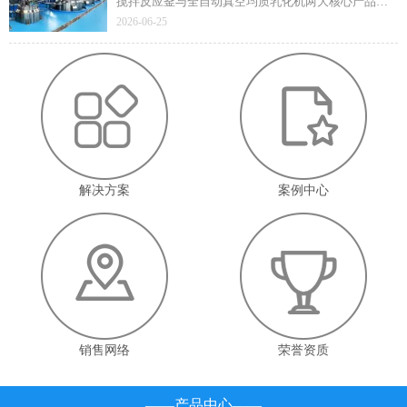
搅拌反应釜与全自动真空均质乳化机两大核心产品凭
借技术先进性与成熟应用价值顺利通过遴选，标志着
2026-06-25
企业在高端智能装备领域的技术实力与产业赋能能力
获得省级官方认定。
解决方案
案例中心
销售网络
荣誉资质
——产品中心——