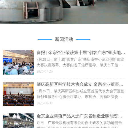
新闻活动
喜报 | 金宗企业荣获第十届“创客广东”肇庆地市赛二等奖
7月28日，第十届“创客广东”肇庆市中小企业创新创业
大赛决赛落幕。大赛由省工信厅指导、肇庆市工信局
主办，主题为“创客肇庆智创未来”。广东金宗机械“水
2026-07-29
性聚氨酯成套智能生产装备”项目斩获企业组二等奖。
肇庆高新区科学技术协会成立 金宗企业董事长钟日强当选副主席
6月29日，肇庆高新区科协成立暨首届代表大会于区创
新创业服务中心报告厅举办。市科协、高新区管委会
相关领导，各单位、科研院校及金宗机械等企业代表
2026-06-30
参会，共同见证区科协揭牌成立。
金宗企业两项产品入选广东省制造业赋能资源名录
近日，广东金宗机械有限公司自主研发的多功能混合