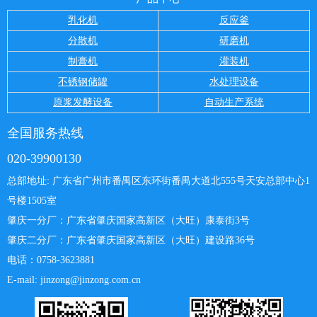
乳化机
反应釜
分散机
研磨机
制膏机
灌装机
不锈钢储罐
水处理设备
原浆发酵设备
自动生产系统
全国服务热线
020-39900130
总部地址: 广东省广州市番禺区东环街番禺大道北555号天安总部中心
1
号楼1505室
肇庆一分厂：
广东省肇庆国家高新区（大旺）康泰街3号
肇庆二分厂：广东省肇庆国家高新区（大旺）建设路36号
电话：0758-3623881
E-mail: jinzong@jinzong.com.cn