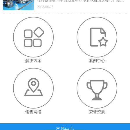
搅拌反应釜与全自动真空均质乳化机两大核心产品凭
借技术先进性与成熟应用价值顺利通过遴选，标志着
2026-06-25
企业在高端智能装备领域的技术实力与产业赋能能力
获得省级官方认定。
解决方案
案例中心
销售网络
荣誉资质
——产品中心——