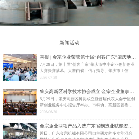
新闻活动
喜报 | 金宗企业荣获第十届“创客广东”肇庆地市赛二等奖
7月28日，第十届“创客广东”肇庆市中小企业创新创业
大赛决赛落幕。大赛由省工信厅指导、肇庆市工信局
主办，主题为“创客肇庆智创未来”。广东金宗机械“水
2026-07-29
性聚氨酯成套智能生产装备”项目斩获企业组二等奖。
肇庆高新区科学技术协会成立 金宗企业董事长钟日强当选副主席
6月29日，肇庆高新区科协成立暨首届代表大会于区创
新创业服务中心报告厅举办。市科协、高新区管委会
相关领导，各单位、科研院校及金宗机械等企业代表
2026-06-30
参会，共同见证区科协揭牌成立。
金宗企业两项产品入选广东省制造业赋能资源名录
近日，广东金宗机械有限公司自主研发的多功能混合