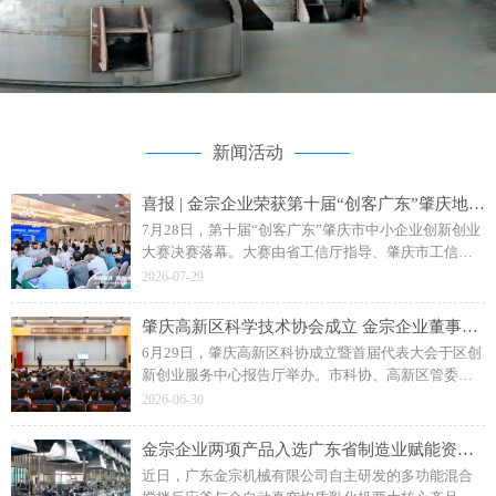
新闻活动
喜报 | 金宗企业荣获第十届“创客广东”肇庆地市赛二等奖
7月28日，第十届“创客广东”肇庆市中小企业创新创业
大赛决赛落幕。大赛由省工信厅指导、肇庆市工信局
主办，主题为“创客肇庆智创未来”。广东金宗机械“水
2026-07-29
性聚氨酯成套智能生产装备”项目斩获企业组二等奖。
肇庆高新区科学技术协会成立 金宗企业董事长钟日强当选副主席
6月29日，肇庆高新区科协成立暨首届代表大会于区创
新创业服务中心报告厅举办。市科协、高新区管委会
相关领导，各单位、科研院校及金宗机械等企业代表
2026-06-30
参会，共同见证区科协揭牌成立。
金宗企业两项产品入选广东省制造业赋能资源名录
近日，广东金宗机械有限公司自主研发的多功能混合