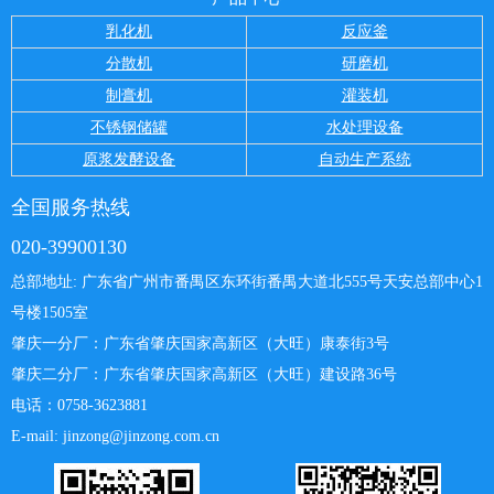
乳化机
反应釜
分散机
研磨机
制膏机
灌装机
不锈钢储罐
水处理设备
原浆发酵设备
自动生产系统
全国服务热线
020-39900130
总部地址: 广东省广州市番禺区东环街番禺大道北555号天安总部中心
1
号楼1505室
肇庆一分厂：
广东省肇庆国家高新区（大旺）康泰街3号
肇庆二分厂：广东省肇庆国家高新区（大旺）建设路36号
电话：0758-3623881
E-mail: jinzong@jinzong.com.cn