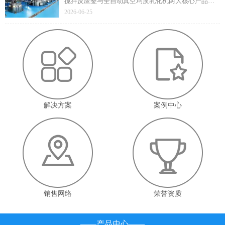
搅拌反应釜与全自动真空均质乳化机两大核心产品凭
借技术先进性与成熟应用价值顺利通过遴选，标志着
2026-06-25
企业在高端智能装备领域的技术实力与产业赋能能力
获得省级官方认定。
解决方案
案例中心
销售网络
荣誉资质
——产品中心——