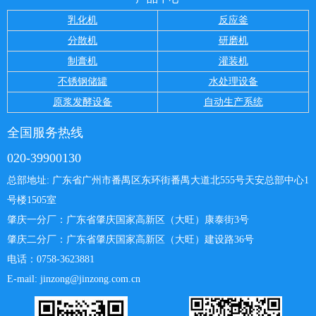
乳化机
反应釜
分散机
研磨机
制膏机
灌装机
不锈钢储罐
水处理设备
原浆发酵设备
自动生产系统
全国服务热线
020-39900130
总部地址: 广东省广州市番禺区东环街番禺大道北555号天安总部中心
1
号楼1505室
肇庆一分厂：
广东省肇庆国家高新区（大旺）康泰街3号
肇庆二分厂：广东省肇庆国家高新区（大旺）建设路36号
电话：0758-3623881
E-mail: jinzong@jinzong.com.cn