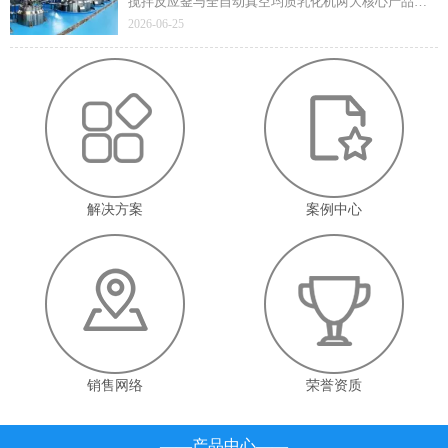
搅拌反应釜与全自动真空均质乳化机两大核心产品凭
借技术先进性与成熟应用价值顺利通过遴选，标志着
2026-06-25
企业在高端智能装备领域的技术实力与产业赋能能力
获得省级官方认定。
解决方案
案例中心
销售网络
荣誉资质
——产品中心——