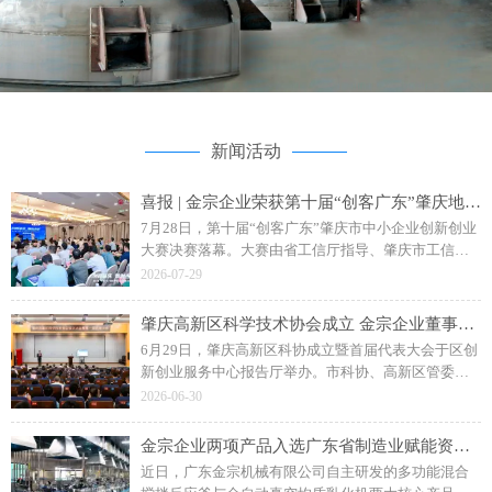
新闻活动
喜报 | 金宗企业荣获第十届“创客广东”肇庆地市赛二等奖
7月28日，第十届“创客广东”肇庆市中小企业创新创业
大赛决赛落幕。大赛由省工信厅指导、肇庆市工信局
主办，主题为“创客肇庆智创未来”。广东金宗机械“水
2026-07-29
性聚氨酯成套智能生产装备”项目斩获企业组二等奖。
肇庆高新区科学技术协会成立 金宗企业董事长钟日强当选副主席
6月29日，肇庆高新区科协成立暨首届代表大会于区创
新创业服务中心报告厅举办。市科协、高新区管委会
相关领导，各单位、科研院校及金宗机械等企业代表
2026-06-30
参会，共同见证区科协揭牌成立。
金宗企业两项产品入选广东省制造业赋能资源名录
近日，广东金宗机械有限公司自主研发的多功能混合