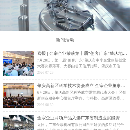
新闻活动
喜报 | 金宗企业荣获第十届“创客广东”肇庆地市赛二等奖
7月28日，第十届“创客广东”肇庆市中小企业创新创业
大赛决赛落幕。大赛由省工信厅指导、肇庆市工信局
主办，主题为“创客肇庆智创未来”。广东金宗机械“水
2026-07-29
性聚氨酯成套智能生产装备”项目斩获企业组二等奖。
肇庆高新区科学技术协会成立 金宗企业董事长钟日强当选副主席
6月29日，肇庆高新区科协成立暨首届代表大会于区创
新创业服务中心报告厅举办。市科协、高新区管委会
相关领导，各单位、科研院校及金宗机械等企业代表
2026-06-30
参会，共同见证区科协揭牌成立。
金宗企业两项产品入选广东省制造业赋能资源名录
近日，广东金宗机械有限公司自主研发的多功能混合