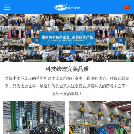
科技缔造完美品质
对技术永不止步的革新和追求让金宗在行业中一直保有优势。科技造就金
宗，品质改变世界，嫉慢如仇的金宗人注定要在探索科技的历程中立下一
座又一座的丰碑！