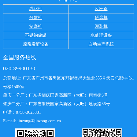
乳化机
反应釜
分散机
研磨机
制膏机
灌装机
不锈钢储罐
水处理设备
原浆发酵设备
自动生产系统
全国服务热线
020-39900130
总部地址: 广东省广州市番禺区东环街番禺大道北555号天安总部中心
1
号楼1505室
肇庆一分厂：
广东省肇庆国家高新区（大旺）康泰街3号
肇庆二分厂：广东省肇庆国家高新区（大旺）建设路36号
电话：0758-3623881
E-mail: jinzong@jinzong.com.cn