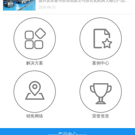
搅拌反应釜与全自动真空均质乳化机两大核心产品凭
借技术先进性与成熟应用价值顺利通过遴选，标志着
2026-06-25
企业在高端智能装备领域的技术实力与产业赋能能力
获得省级官方认定。
解决方案
案例中心
销售网络
荣誉资质
——产品中心——