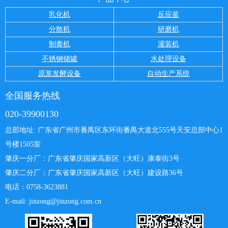
乳化机
反应釜
分散机
研磨机
制膏机
灌装机
不锈钢储罐
水处理设备
原浆发酵设备
自动生产系统
全国服务热线
020-39900130
总部地址: 广东省广州市番禺区东环街番禺大道北555号天安总部中心
1
号楼1505室
肇庆一分厂：
广东省肇庆国家高新区（大旺）康泰街3号
肇庆二分厂：广东省肇庆国家高新区（大旺）建设路36号
电话：0758-3623881
E-mail: jinzong@jinzong.com.cn