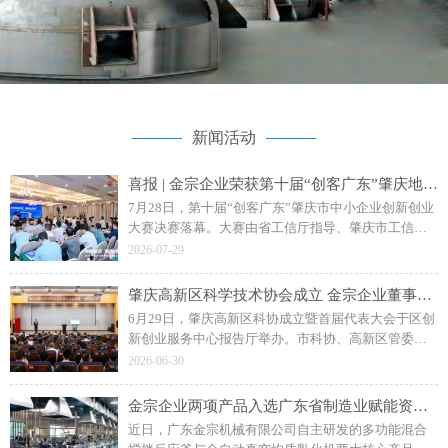
新闻活动
喜报 | 金宗企业荣获第十届“创客广东”肇庆地市赛二等奖
7月28日，第十届“创客广东”肇庆市中小企业创新创业
大赛决赛落幕。大赛由省工信厅指导、肇庆市工信局
主办，主题为“创客肇庆智创未来”。广东金宗机械“水
2026-07-29
性聚氨酯成套智能生产装备”项目斩获企业组二等奖。
肇庆高新区科学技术协会成立 金宗企业董事长钟日强当选副主席
6月29日，肇庆高新区科协成立暨首届代表大会于区创
新创业服务中心报告厅举办。市科协、高新区管委会
相关领导，各单位、科研院校及金宗机械等企业代表
2026-06-30
参会，共同见证区科协揭牌成立。
金宗企业两项产品入选广东省制造业赋能资源名录
近日，广东金宗机械有限公司自主研发的多功能混合