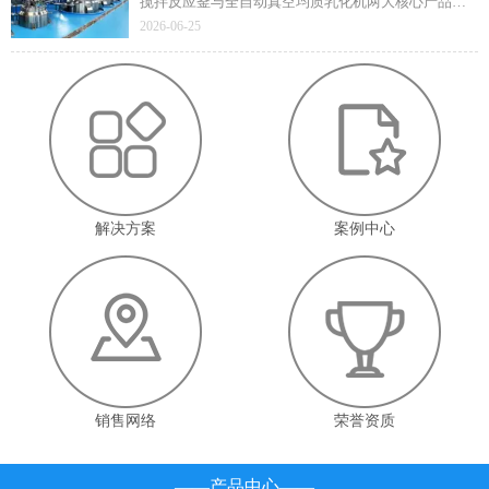
搅拌反应釜与全自动真空均质乳化机两大核心产品凭
借技术先进性与成熟应用价值顺利通过遴选，标志着
2026-06-25
企业在高端智能装备领域的技术实力与产业赋能能力
获得省级官方认定。
解决方案
案例中心
销售网络
荣誉资质
——产品中心——