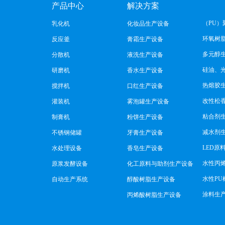
产品中心
解决方案
（PU）
乳化机
化妆品生产设备
环氧树
反应釜
膏霜生产设备
多元醇
分散机
液洗生产设备
硅油、
研磨机
香水生产设备
热熔胶
搅拌机
口红生产设备
改性松
灌装机
雾泡罐生产设备
粘合剂
制膏机
粉饼生产设备
减水剂
不锈钢储罐
牙膏生产设备
LED原
水处理设备
香皂生产设备
水性丙
原浆发酵设备
化工原料与助剂生产设备
水性PU
自动生产系统
醇酸树脂生产设备
涂料生
丙烯酸树脂生产设备