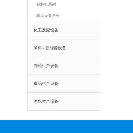
贴标机系列
辅助设备系列
化工反应设备
涂料 / 新能源设备
制药生产设备
食品生产设备
净水生产设备