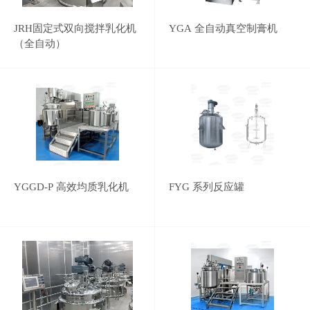
JRH固定式双向搅拌乳化机
YGA 全自动真空制膏机
（全自动）
YGGD-P 高效均质乳化机
FYG 系列反应罐