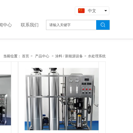
中文
English
闻中心
联系我们
当前位置：
首页
>
产品中心
>
涂料 / 新能源设备
>
水处理系统