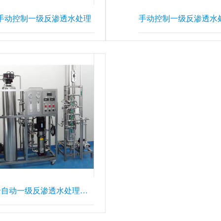
手动控制一级反渗透水处理
全自动一级反渗透水处理带阴阳离子混合床（全不锈钢）