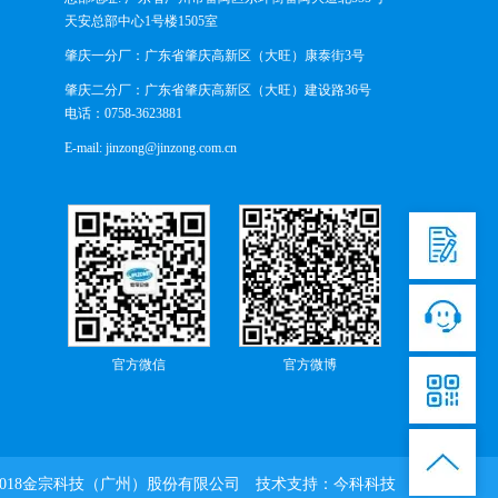
天安总部中心1号楼1505室
肇庆一分厂：
广东省肇庆高新区（大旺）康泰街3号
肇庆二分厂：广东省肇庆高新区（大旺）建设路36号
电话：0758-3623881
E-mail: jinzong@jinzong.com.cn
官方微信
官方微博
2018金宗科技（广州）股份有限公司 技术支持：
今科科技