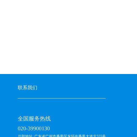
联系我们
全国服务热线
020-39900130
总部地址:
广东省
广州市番禺区东环街番禺大道北555号