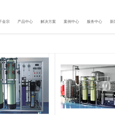
于金宗
产品中心
解决方案
案例中心
服务中心
新