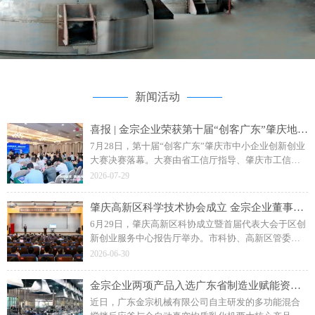
新闻活动
喜报 | 金宗企业荣获第十届“创客广东”肇庆地市赛二等奖
7月28日，第十届“创客广东”肇庆市中小企业创新创业
大赛决赛落幕。大赛由省工信厅指导、肇庆市工信局
主办，主题为“创客肇庆智创未来”。广东金宗机械“水
2026-07-29
性聚氨酯成套智能生产装备”项目斩获企业组二等奖。
肇庆高新区科学技术协会成立 金宗企业董事长钟日强当选副主席
6月29日，肇庆高新区科协成立暨首届代表大会于区创
新创业服务中心报告厅举办。市科协、高新区管委会
相关领导，各单位、科研院校及金宗机械等企业代表
2026-06-30
参会，共同见证区科协揭牌成立。
金宗企业两项产品入选广东省制造业赋能资源名录
近日，广东金宗机械有限公司自主研发的多功能混合