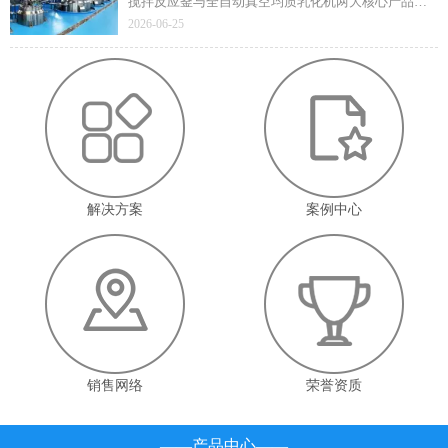
搅拌反应釜与全自动真空均质乳化机两大核心产品凭
借技术先进性与成熟应用价值顺利通过遴选，标志着
2026-06-25
企业在高端智能装备领域的技术实力与产业赋能能力
获得省级官方认定。
解决方案
案例中心
销售网络
荣誉资质
——产品中心——