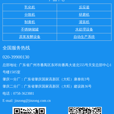
乳化机
反应釜
分散机
研磨机
制膏机
灌装机
不锈钢储罐
水处理设备
原浆发酵设备
自动生产系统
全国服务热线
020-39900130
总部地址: 广东省广州市番禺区东环街番禺大道北555号天安总部中心
1
号楼1505室
肇庆一分厂：
广东省肇庆国家高新区（大旺）康泰街3号
肇庆二分厂：广东省肇庆国家高新区（大旺）建设路36号
电话：0758-3623881
E-mail: jinzong@jinzong.com.cn