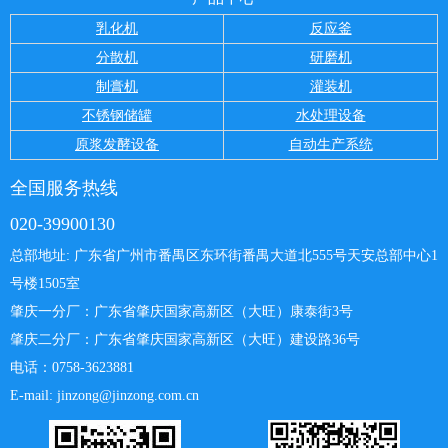
乳化机
反应釜
分散机
研磨机
制膏机
灌装机
不锈钢储罐
水处理设备
原浆发酵设备
自动生产系统
全国服务热线
020-39900130
总部地址: 广东省广州市番禺区东环街番禺大道北555号天安总部中心
1
号楼1505室
肇庆一分厂：
广东省肇庆国家高新区（大旺）康泰街3号
肇庆二分厂：广东省肇庆国家高新区（大旺）建设路36号
电话：0758-3623881
E-mail: jinzong@jinzong.com.cn