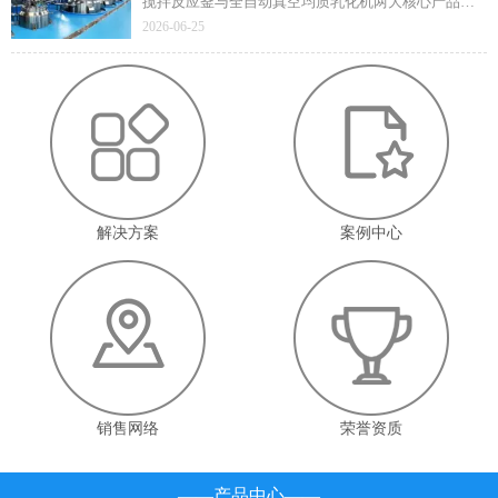
搅拌反应釜与全自动真空均质乳化机两大核心产品凭
借技术先进性与成熟应用价值顺利通过遴选，标志着
2026-06-25
企业在高端智能装备领域的技术实力与产业赋能能力
获得省级官方认定。
解决方案
案例中心
销售网络
荣誉资质
——产品中心——