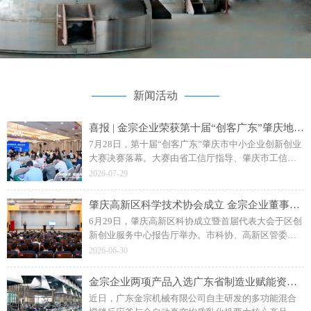
新闻活动
喜报 | 金宗企业荣获第十届“创客广东”肇庆地市赛二等奖
7月28日，第十届“创客广东”肇庆市中小企业创新创业
大赛决赛落幕。大赛由省工信厅指导、肇庆市工信局
主办，主题为“创客肇庆智创未来”。广东金宗机械“水
2026-07-29
性聚氨酯成套智能生产装备”项目斩获企业组二等奖。
肇庆高新区科学技术协会成立 金宗企业董事长钟日强当选副主席
6月29日，肇庆高新区科协成立暨首届代表大会于区创
新创业服务中心报告厅举办。市科协、高新区管委会
相关领导，各单位、科研院校及金宗机械等企业代表
2026-06-30
参会，共同见证区科协揭牌成立。
金宗企业两项产品入选广东省制造业赋能资源名录
近日，广东金宗机械有限公司自主研发的多功能混合