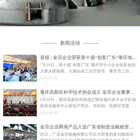
新闻活动
喜报 | 金宗企业荣获第十届“创客广东”肇庆地市赛二等奖
7月28日，第十届“创客广东”肇庆市中小企业创新创业
大赛决赛落幕。大赛由省工信厅指导、肇庆市工信局
主办，主题为“创客肇庆智创未来”。广东金宗机械“水
2026-07-29
性聚氨酯成套智能生产装备”项目斩获企业组二等奖。
肇庆高新区科学技术协会成立 金宗企业董事长钟日强当选副主席
6月29日，肇庆高新区科协成立暨首届代表大会于区创
新创业服务中心报告厅举办。市科协、高新区管委会
相关领导，各单位、科研院校及金宗机械等企业代表
2026-06-30
参会，共同见证区科协揭牌成立。
金宗企业两项产品入选广东省制造业赋能资源名录
近日，广东金宗机械有限公司自主研发的多功能混合