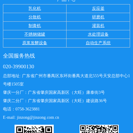
乳化机
反应釜
分散机
研磨机
制膏机
灌装机
不锈钢储罐
水处理设备
原浆发酵设备
自动生产系统
全国服务热线
020-39900130
总部地址: 广东省广州市番禺区东环街番禺大道北555号天安总部中心
1
号楼1505室
肇庆一分厂：
广东省肇庆国家高新区（大旺）康泰街3号
肇庆二分厂：广东省肇庆国家高新区（大旺）建设路36号
电话：0758-3623881
E-mail: jinzong@jinzong.com.cn