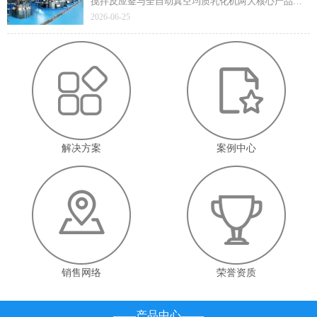
搅拌反应釜与全自动真空均质乳化机两大核心产品凭
借技术先进性与成熟应用价值顺利通过遴选，标志着
2026-06-25
企业在高端智能装备领域的技术实力与产业赋能能力
获得省级官方认定。
解决方案
案例中心
销售网络
荣誉资质
——产品中心——